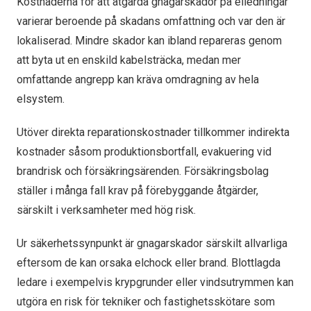
Kostnaderna för att åtgärda gnagarskador på elledningar
varierar beroende på skadans omfattning och var den är
lokaliserad. Mindre skador kan ibland repareras genom
att byta ut en enskild kabelsträcka, medan mer
omfattande angrepp kan kräva omdragning av hela
elsystem.
Utöver direkta reparationskostnader tillkommer indirekta
kostnader såsom produktionsbortfall, evakuering vid
brandrisk och försäkringsärenden. Försäkringsbolag
ställer i många fall krav på förebyggande åtgärder,
särskilt i verksamheter med hög risk.
Ur säkerhetssynpunkt är gnagarskador särskilt allvarliga
eftersom de kan orsaka elchock eller brand. Blottlagda
ledare i exempelvis krypgrunder eller vindsutrymmen kan
utgöra en risk för tekniker och fastighetsskötare som