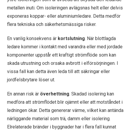
metallen inuti. Om isoleringen avlägsnas helt eller delvis
exponeras koppar- eller aluminiumledare. Detta medför
flera tekniska och säkerhetsmässiga risker.
En vanlig konsekvens är
kortslutning
. När blottlagda
ledare kommer i kontakt med varandra eller med jordade
komponenter uppstår ett kraftigt strömflöde som kan
skada utrustning och orsaka avbrott i elförsörjningen. I
vissa fall kan detta även leda till att säkringar eller
jordfelsbrytare löser ut.
En annan risk är
överhettning
. Skadad isolering kan
medföra att strömflödet blir ojämnt eller att motståndet i
ledningen ökar. Detta genererar värme, vilket kan antända
närliggande material som trä, damm eller isolering.
Elrelaterade bränder i byggnader har i flera fall kunnat